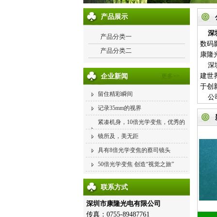
产品展示
深
产品分类一
数码
产品分类二
康隆
深圳
建世
企业新闻
更多>>
于创
留住精彩瞬间
公司
主要生
记录35mm的视界
主要
紧凑机身，10倍光学变焦，优秀的
光、
画质
镜所及，美无距
主要
具有8倍光学变焦的蔡司镜头
50倍光学变焦 创造“视觉之旅”
联系方式
深圳市康隆光电有限公司
传真：0755-89487761