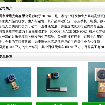
公司简介
圳市康隆光电有限公司
创建于2007年，是一家专业研发和生产高端高清
影像类产品的研发、生产与销售。其产品用途广泛，涉及手机、电脑、数
光电人员的共同努力，公司一直健康发展，并迅速成长为行业内知名企业
市康隆光电致力于最新影像芯片（CMOS IMAGE SENSOR）技术
界一流的影像类模组的研发与生产基地。公司现具有行业、百级无尘车间
新，专业的工程师队伍，为康隆光电高品质产品的生产提供全方位保障.
拥有2800平方的生产车间，其中百级无尘车间1200平方，目前员工有300
产的摄像头像素：8W、VGA、QUGA、3MP、5MP、8MP、13MP等.
新品推荐
战略合作伙伴：格科微、OV、奇景、三星、达汉、三友、大立光、霸王
一品等等.
客户群：酷比、酷芯、蓝博兴、乾德信、华宇、万德利、沃丰等.